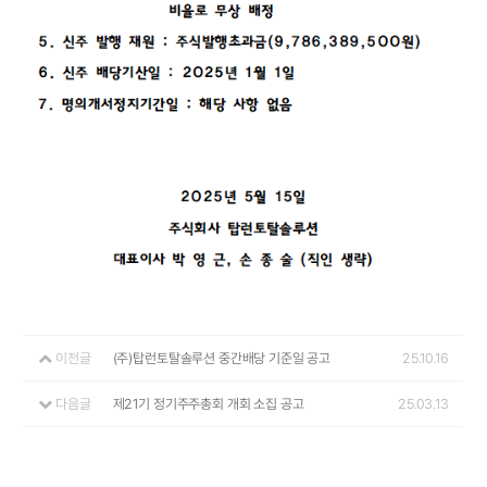
이전글
(주)탑런토탈솔루션 중간배당 기준일 공고
25.10.16
다음글
제21기 정기주주총회 개회 소집 공고
25.03.13