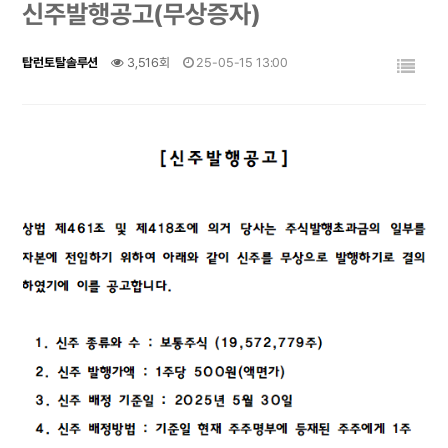
신주발행공고(무상증자)
탑런토탈솔루션
3,516회
25-05-15 13:00